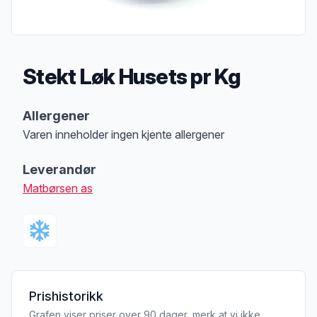
Stekt Løk Husets pr Kg
Produktbeskrivelse
Allergener
Varen inneholder ingen kjente allergener
Merk
at denne informasjonen er bare til informasjon, sjekk pakkningen og 
Leverandør
Matbørsen as
Prishistorikk
Grafen viser priser over 90 dager, merk at vi ikke