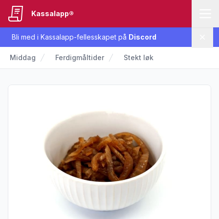
Kassalapp®
Bli med i Kassalapp-fellesskapet på
Discord
Lukk
Middag
Ferdigmåltider
Stekt løk