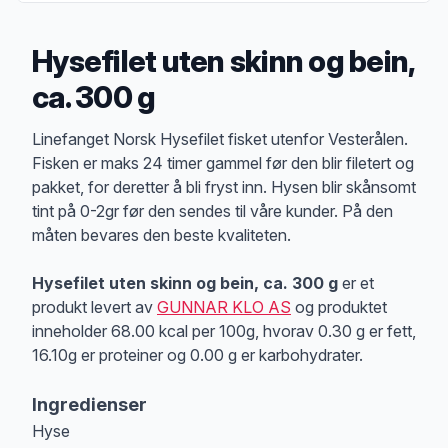
Hysefilet uten skinn og bein,
ca. 300 g
Produktbeskrivelse
Linefanget Norsk Hysefilet fisket utenfor Vesterålen.
Fisken er maks 24 timer gammel før den blir filetert og
pakket, for deretter å bli fryst inn. Hysen blir skånsomt
tint på 0-2gr før den sendes til våre kunder. På den
måten bevares den beste kvaliteten.
Hysefilet uten skinn og bein, ca. 300 g
er et
produkt levert av
GUNNAR KLO AS
og produktet
inneholder 68.00 kcal per 100g, hvorav 0.30 g er fett,
16.10g er proteiner og 0.00 g er karbohydrater.
Ingredienser
Hyse