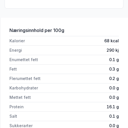
for 'Hysefilet uten skinn og bein, ca. 3
Næringsinnhold
per 100g
Kalorier
68
kcal
Energi
290
kj
Enumettet fett
0.1
g
Fett
0.3
g
Flerumettet fett
0.2
g
Karbohydrater
0.0
g
Mettet fett
0.0
g
Protein
16.1
g
Salt
0.1
g
Sukkerarter
0.0
g