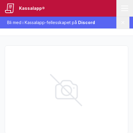
Kassalapp®
Bli med i Kassalapp-fellesskapet på
Discord
Lukk