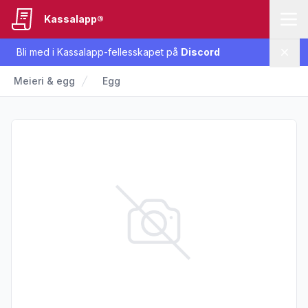
Kassalapp®
Bli med i Kassalapp-fellesskapet på
Discord
Lukk
Meieri & egg
Egg