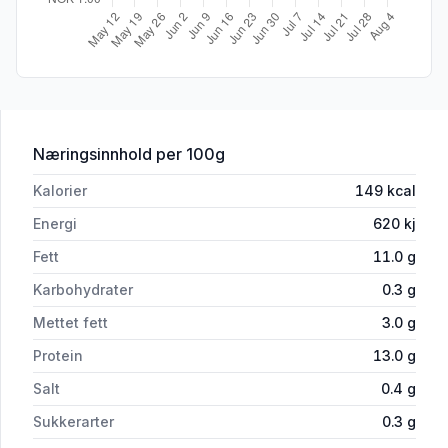
for 'Coop Egg M/L/XL Frittgående 18p
Næringsinnhold
per 100g
Kalorier
149
kcal
Energi
620
kj
Fett
11.0
g
Karbohydrater
0.3
g
Mettet fett
3.0
g
Protein
13.0
g
Salt
0.4
g
Sukkerarter
0.3
g