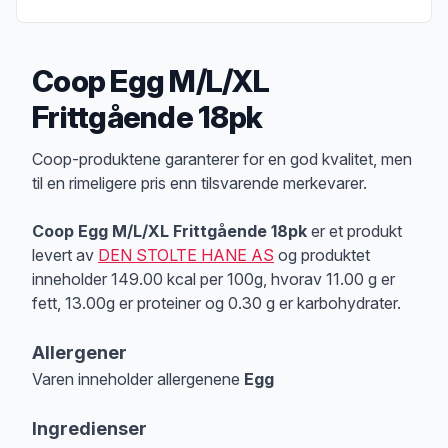
Coop Egg M/L/XL
Frittgående 18pk
Produktbeskrivelse
Coop-produktene garanterer for en god kvalitet, men
til en rimeligere pris enn tilsvarende merkevarer.
Coop Egg M/L/XL Frittgående 18pk
er et produkt
levert av
DEN STOLTE HANE AS
og produktet
inneholder 149.00 kcal per 100g, hvorav 11.00 g er
fett, 13.00g er proteiner og 0.30 g er karbohydrater.
Allergener
Varen inneholder allergenene
Egg
Merk
at denne informasjonen er bare til informasjon, sjekk pakkningen og 
Ingredienser