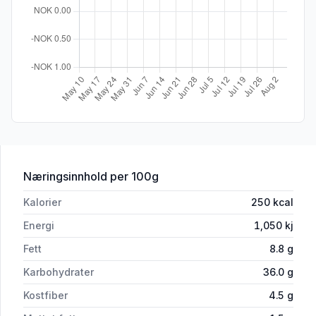
for 'Det Glutenfrie Verksted Grove Brø
Næringsinnhold
per 100g
Kalorier
250
kcal
Energi
1,050
kj
Fett
8.8
g
Karbohydrater
36.0
g
Kostfiber
4.5
g