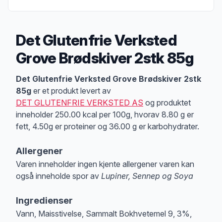
Det Glutenfrie Verksted
Grove Brødskiver 2stk 85g
Produktbeskrivelse
Det Glutenfrie Verksted Grove Brødskiver 2stk
85g
er et produkt levert av
DET GLUTENFRIE VERKSTED AS
og produktet
inneholder 250.00 kcal per 100g, hvorav 8.80 g er
fett, 4.50g er proteiner og 36.00 g er karbohydrater.
Allergener
Varen inneholder ingen kjente allergener varen kan
også inneholde spor av
Lupiner, Sennep og Soya
Merk
at denne informasjonen er bare til informasjon, sjekk pakkningen og 
Ingredienser
Vann, Maisstivelse, Sammalt Bokhvetemel 9, 3%,