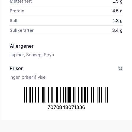
Mettet fett
1.5
g
Protein
4.5
g
Salt
1.3
g
Sukkerarter
3.4
g
i 'Det Glutenfrie Verksted Grove Brødskiver
Allergener
Lupiner,
Sennep,
Soya
Priser
Ingen priser å vise
7070848071336