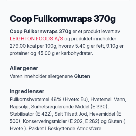
Coop Fullkornwraps 370g
Produktbeskrivelse
Coop Fullkornwraps 370g
er et produkt levert av
LEIGHTON FOODS A/S
og produktet inneholder
279.00 kcal per 100g, hvorav 5.40 g er fett, 9.10g er
proteiner og 45.00 g er karbohydrater.
Allergener
Varen inneholder allergenene
Gluten
Merk
at denne informasjonen er bare til informasjon, sjekk pakkningen og 
Ingredienser
Fullkornshvetemel 48% (Hvete: Eu), Hvetemel, Vann,
Rapsolje, Surhetsregulerende Middel (E 330),
Stabilisator (E 422), Salt Tilsatt Jod, Hevemiddel (E
500), Konserveringsmidler (E 202, E 282) og Gluten (
Hvete ). Pakket I Beskyttende Atmosfære.