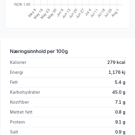
for 'Coop Fullkornwraps 370g'
Næringsinnhold
per 100g
Kalorier
279
kcal
Energi
1,176
kj
Fett
5.4
g
Karbohydrater
45.0
g
Kostfiber
7.1
g
Mettet fett
0.8
g
Protein
9.1
g
Salt
0.9
g