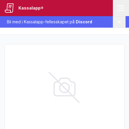
Kassalapp®
Bli med i Kassalapp-fellesskapet på
Discord
Lukk