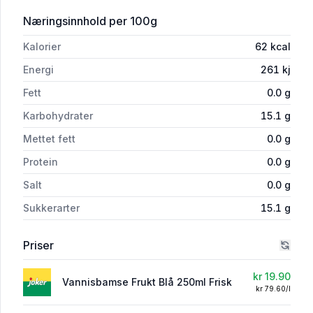
for 'Saftsuse Bamse Fruktsmak 250ml'
Næringsinnhold
per 100g
Kalorier
62
kcal
Energi
261
kj
Fett
0.0
g
Karbohydrater
15.1
g
Mettet fett
0.0
g
Protein
0.0
g
Salt
0.0
g
Sukkerarter
15.1
g
Priser
kr 19.90
Vannisbamse Frukt Blå 250ml Frisk
kr 79.60/l