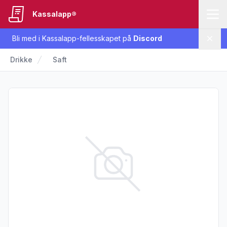
Kassalapp®
Bli med i Kassalapp-fellesskapet på
Discord
Lukk
Drikke
Saft