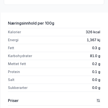
for 'Potetmel 500g Hoff'
Næringsinnhold
per 100g
Kalorier
326
kcal
Energi
1,367
kj
Fett
0.3
g
Karbohydrater
81.0
g
Mettet fett
0.2
g
Protein
0.1
g
Salt
0.0
g
Sukkerarter
0.0
g
Priser