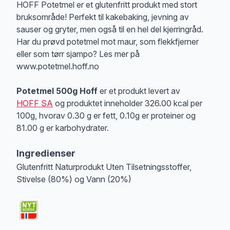
Produktbeskrivelse
HOFF Potetmel er et glutenfritt produkt med stort
bruksområde! Perfekt til kakebaking, jevning av
sauser og gryter, men også til en hel del kjerringråd.
Har du prøvd potetmel mot maur, som flekkfjerner
eller som tørr sjampo? Les mer på
www.potetmel.hoff.no
Potetmel 500g Hoff
er et produkt levert av
HOFF SA
og produktet inneholder 326.00 kcal per
100g, hvorav 0.30 g er fett, 0.10g er proteiner og
81.00 g er karbohydrater.
Ingredienser
Glutenfritt Naturprodukt Uten Tilsetningsstoffer,
Stivelse (80%) og Vann (20%)