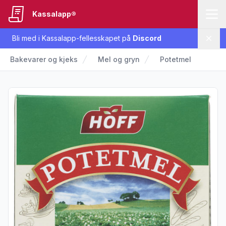
Kassalapp®
Bli med i Kassalapp-fellesskapet på
Discord
Lukk
Bakevarer og kjeks
Mel og gryn
Potetmel