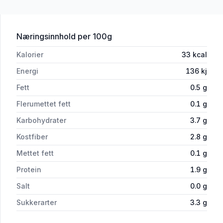
for 'Klassisk Wokblanding 500 g'
Næringsinnhold
per 100g
Kalorier
33
kcal
Energi
136
kj
Fett
0.5
g
Flerumettet fett
0.1
g
Karbohydrater
3.7
g
Kostfiber
2.8
g
Mettet fett
0.1
g
Protein
1.9
g
Salt
0.0
g
Sukkerarter
3.3
g