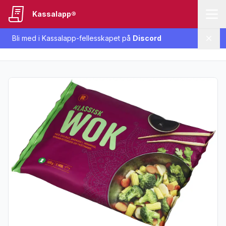
Kassalapp®
Bli med i Kassalapp-fellesskapet på
Discord
Lukk