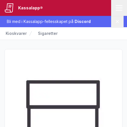
Kassalapp®
Bli med i Kassalapp-fellesskapet på
Discord
Lukk
Kioskvarer
Sigaretter