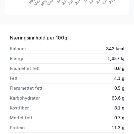
for 'Melblanding Grov glutenfri 700g M
Næringsinnhold
per 100g
Kalorier
343
kcal
Energi
1,457
kj
Enumettet fett
0.6
g
Fett
4.1
g
Flerumettet fett
0.5
g
Karbohydrater
63.6
g
Kostfiber
8.1
g
Mettet fett
0.7
g
Protein
11.3
g