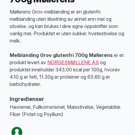
Produktbeskrivelse
Møllerens Grov melblanding er en glutenfri
melblanding uten tilsetning av annet enn mel og
stivelse. og kan brukes i dine egne oppskrifter som
vanlig mel. Produktet er uten sukker. hvetestivelse og
melk.
Melblanding Grov glutenfri 700g Møllerens
er et
produkt levert av
NORGESMØLLENE AS
og
produktet inneholder 343.00 kcal per 100g, hvorav
4.10 g er fett, 11.30g er proteiner og 63.60 g er
karbohydrater.
Ingredienser
Havremel, Fullkornsrismel, Maisstivelse, Vegetabilsk
Fiber (Potet og Psyllium)