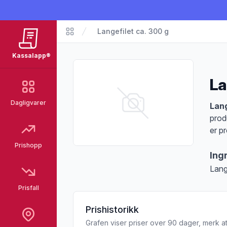
Langefilet ca. 300 g
Matvarer
Kassalapp®
La
Dagligvarer
Pro
Lang
prod
er p
Prishopp
Ing
Lan
Prisfall
Prishistorikk
Grafen viser priser over 90 dager, merk at