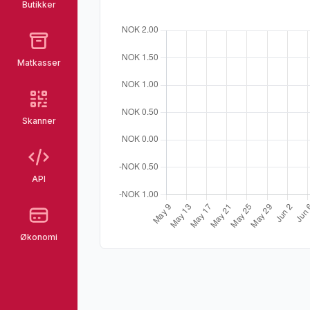
Butikker
Matkasser
Skanner
API
Økonomi