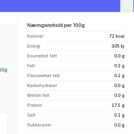
Lu
for 'Langefilet ca. 300 g'
Næringsinnhold
per 100g
Kalorier
72
kcal
Energi
305
kj
Enumettet fett
0.0
g
Fett
0.2
g
.50g
Flerumettet fett
0.2
g
Karbohydrater
0.0
g
Mettet fett
0.0
g
Protein
17.5
g
Salt
0.1
g
Sukkerarter
0.0
g