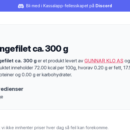
Bli med i Kassalapp-fellesskapet på
Discord
ngefilet ca. 300 g
duktbeskrivelse
efilet ca. 300 g
er et produkt levert av
GUNNAR KLO AS
og
uktet inneholder 72.00 kcal per 100g, hvorav 0.20 g er fett, 17
roteiner og 0.00 g er karbohydrater.
redienser
ge
 vi ikke innhenter priser hver dag så feil kan forekomme.