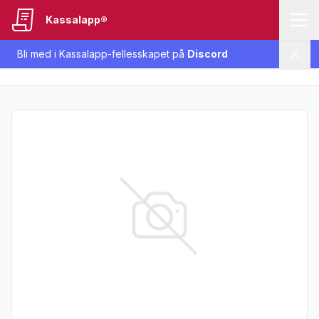
Kassalapp®
Bli med i Kassalapp-fellesskapet på
Discord
Lukk