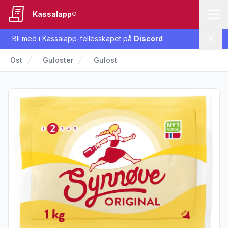
Kassalapp®
Bli med i Kassalapp-fellesskapet på
Discord
Lukk
Ost
Guloster
Gulost