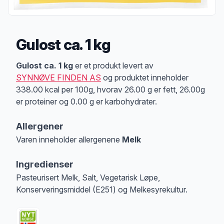
Gulost ca. 1 kg
Produktbeskrivelse
Gulost ca. 1 kg
er et produkt levert av
SYNNØVE FINDEN AS
og produktet inneholder
338.00 kcal per 100g, hvorav 26.00 g er fett, 26.00g
er proteiner og 0.00 g er karbohydrater.
Allergener
Varen inneholder allergenene
Melk
Merk
at denne informasjonen er bare til informasjon, sjekk pakkningen og 
Ingredienser
Pasteurisert Melk, Salt, Vegetarisk Løpe,
Konserveringsmiddel (E251) og Melkesyrekultur.