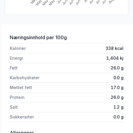
for 'Gulost ca. 1 kg'
Næringsinnhold
per 100g
Kalorier
338
kcal
Energi
1,404
kj
Fett
26.0
g
Karbohydrater
0.0
g
Mettet fett
17.0
g
Protein
26.0
g
Salt
1.2
g
Sukkerarter
0.0
g
i 'Gulost ca. 1 kg'
Allergener