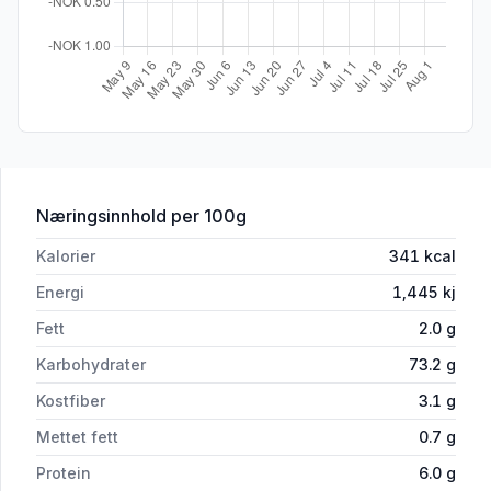
for 'Spaghetti Glutenfri, 400 g'
Næringsinnhold
per 100g
Kalorier
341
kcal
Energi
1,445
kj
Fett
2.0
g
Karbohydrater
73.2
g
Kostfiber
3.1
g
Mettet fett
0.7
g
Protein
6.0
g