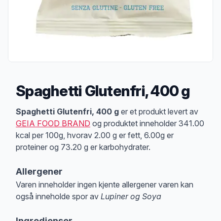
Spaghetti Glutenfri, 400 g
Produktbeskrivelse
Spaghetti Glutenfri, 400 g
er et produkt levert av
GEIA FOOD BRAND
og produktet inneholder 341.00
kcal per 100g, hvorav 2.00 g er fett, 6.00g er
proteiner og 73.20 g er karbohydrater.
Allergener
Varen inneholder ingen kjente allergener varen kan
også inneholde spor av
Lupiner og Soya
Merk
at denne informasjonen er bare til informasjon, sjekk pakkningen og 
Ingredienser