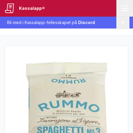
Kassalapp®
Bli med i Kassalapp-fellesskapet på
Discord
Lukk