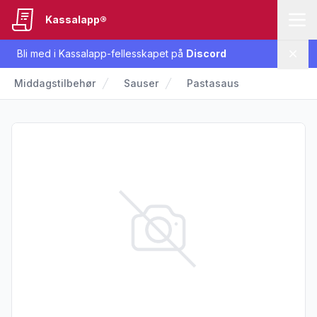
Kassalapp®
Bli med i Kassalapp-fellesskapet på
Discord
Lukk
Middagstilbehør
Sauser
Pastasaus