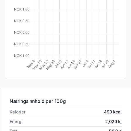
for 'Änglamark Grønn Pesto 140g'
Næringsinnhold
per 100g
Kalorier
490
kcal
Energi
2,020
kj