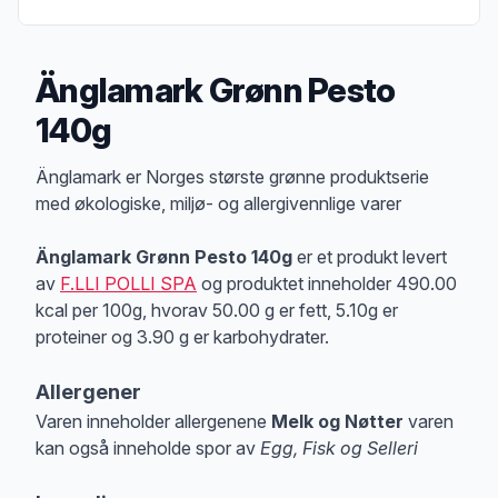
Änglamark Grønn Pesto
140g
Produktbeskrivelse
Änglamark er Norges største grønne produktserie
med økologiske, miljø- og allergivennlige varer
Änglamark Grønn Pesto 140g
er et produkt levert
av
F.LLI POLLI SPA
og produktet inneholder 490.00
kcal per 100g, hvorav 50.00 g er fett, 5.10g er
proteiner og 3.90 g er karbohydrater.
Allergener
Varen inneholder allergenene
Melk og Nøtter
varen
kan også inneholde spor av
Egg, Fisk og Selleri
Merk
at denne informasjonen er bare til informasjon, sjekk pakkningen og 