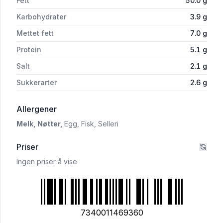
Fett
50.0
g
Karbohydrater
3.9
g
Mettet fett
7.0
g
Protein
5.1
g
Salt
2.1
g
Sukkerarter
2.6
g
i 'Änglamark Grønn Pesto 140g'
Allergener
Melk,
Nøtter,
Egg,
Fisk,
Selleri
Priser
Ingen priser å vise
7340011469360