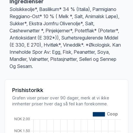
Ingredienser
Solsikkeolje*, Basilikum* 34 % (Italia), Parmigiano
Reggiano-Ost* 10 % ( Melk *, Salt, Animalsk Løpe),
Sukker*, Ekstra Jomfru Olivenolje*, Salt,
Cashewnøtter *, Pinjekjerner*, Potetflak* (Poteter*,
Antioksidant (E 392*)), Surhetsregulerende Middel
(E 330, E 270), Hvitløk*, Vineddik*. *Økologisk. Kan
Inneholde Spor Av: Egg, Fisk, Peanøtter, Soya,
Mandler, Valnøtter, Pistasjnøtter, Selleri og Sennep
Og Sesam.
Prishistorikk
Grafen viser priser over 90 dager, merk at vi ikke
innhenter priser hver dag så feil kan forekomme.