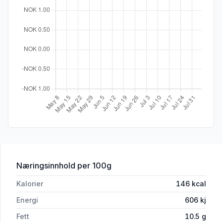
for 'Egg Frie Høner M/L 6stk Vingulmar
Næringsinnhold
per 100g
Kalorier
146
kcal
Energi
606
kj
Fett
10.5
g