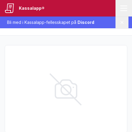
Kassalapp®
Bli med i Kassalapp-fellesskapet på
Discord
Lukk