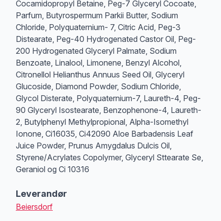
Cocamidopropyl Betaine, Peg-7 Glyceryl Cocoate,
Parfum, Butyrospermum Parkii Butter, Sodium
Chloride, Polyquaternium- 7, Citric Acid, Peg-3
Distearate, Peg-40 Hydrogenated Castor Oil, Peg-
200 Hydrogenated Glyceryl Palmate, Sodium
Benzoate, Linalool, Limonene, Benzyl Alcohol,
Citronellol Helianthus Annuus Seed Oil, Glyceryl
Glucoside, Diamond Powder, Sodium Chloride,
Glycol Disterate, Polyquaternium-7, Laureth-4, Peg-
90 Glyceryl Isostearate, Benzophenone-4, Laureth-
2, Butylphenyl Methylpropional, Alpha-Isomethyl
Ionone, Ci16035, Ci42090 Aloe Barbadensis Leaf
Juice Powder, Prunus Amygdalus Dulcis Oil,
Styrene/Acrylates Copolymer, Glyceryl Sttearate Se,
Geraniol og Ci 10316
Leverandør
Beiersdorf