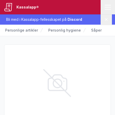
Kassalapp®
Bli med i Kassalapp-fellesskapet på
Discord
Lukk
Personlige artikler
Personlig hygiene
Såper