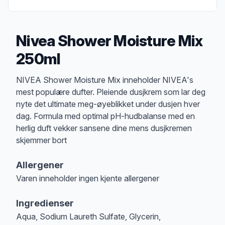
Nivea Shower Moisture Mix
250ml
Produktbeskrivelse
NIVEA Shower Moisture Mix inneholder NIVEA's
mest populære dufter. Pleiende dusjkrem som lar deg
nyte det ultimate meg-øyeblikket under dusjen hver
dag. Formula med optimal pH-hudbalanse med en
herlig duft vekker sansene dine mens dusjkremen
skjemmer bort
Allergener
Varen inneholder ingen kjente allergener
Merk
at denne informasjonen er bare til informasjon, sjekk pakkningen og 
Ingredienser
Aqua, Sodium Laureth Sulfate, Glycerin,