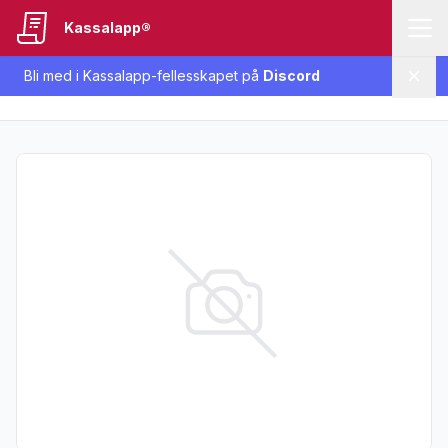
Kassalapp®
Bli med i Kassalapp-fellesskapet på
Discord
Lukk