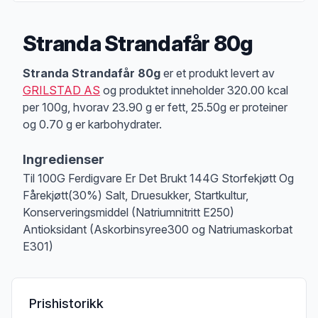
Stranda Strandafår 80g
Produktbeskrivelse
Stranda Strandafår 80g
er et produkt levert av
GRILSTAD AS
og produktet inneholder 320.00 kcal
per 100g, hvorav 23.90 g er fett, 25.50g er proteiner
og 0.70 g er karbohydrater.
Ingredienser
Til 100G Ferdigvare Er Det Brukt 144G Storfekjøtt Og
Fårekjøtt(30%) Salt, Druesukker, Startkultur,
Konserveringsmiddel (Natriumnitritt E250)
Antioksidant (Askorbinsyree300 og Natriumaskorbat
E301)
Prishistorikk