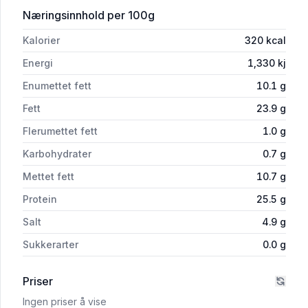
for 'Stranda Strandafår 80g'
Næringsinnhold
per 100g
Kalorier
320
kcal
Energi
1,330
kj
Enumettet fett
10.1
g
Fett
23.9
g
Flerumettet fett
1.0
g
Karbohydrater
0.7
g
Mettet fett
10.7
g
Protein
25.5
g
Salt
4.9
g
Sukkerarter
0.0
g
Priser
Ingen priser å vise