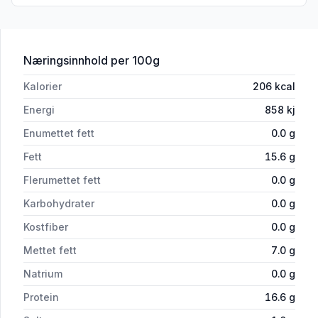
for 'Kjøttdeig halal Fryst, 500 g'
Næringsinnhold
per 100g
Kalorier
206
kcal
Energi
858
kj
Enumettet fett
0.0
g
Fett
15.6
g
Flerumettet fett
0.0
g
Karbohydrater
0.0
g
Kostfiber
0.0
g
Mettet fett
7.0
g
Natrium
0.0
g
Protein
16.6
g