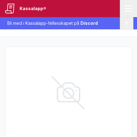
Kassalapp®
Bli med i Kassalapp-fellesskapet på
Discord
Lukk