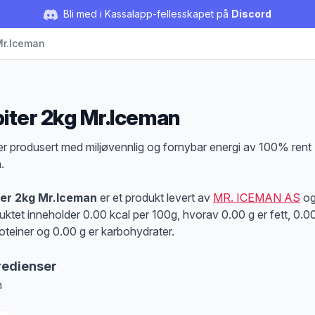
Bli med i Kassalapp-fellesskapet på
Discord
Mr.Iceman
biter 2kg Mr.Iceman
duktbeskrivelse
ter produsert med miljøvennlig og fornybar energi av 100% rent
.
ter 2kg Mr.Iceman
er et produkt levert av
MR. ICEMAN AS
o
uktet inneholder 0.00 kcal per 100g, hvorav 0.00 g er fett, 0.0
roteiner og 0.00 g er karbohydrater.
redienser
n