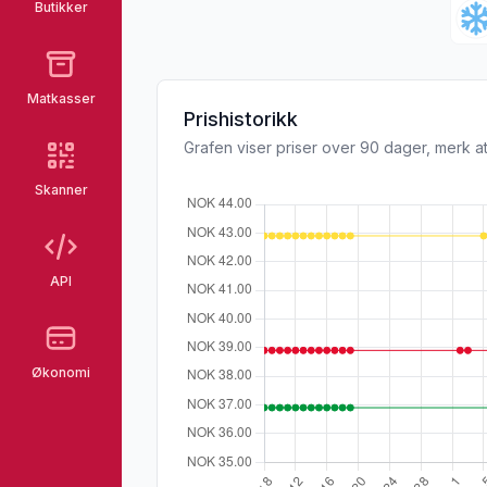
Butikker
Matkasser
Prishistorikk
Grafen viser priser over 90 dager, merk at
Skanner
API
Økonomi