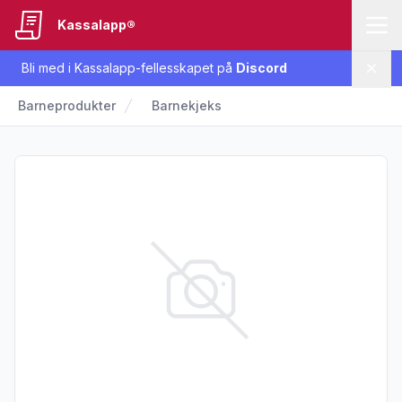
Kassalapp®
Bli med i Kassalapp-fellesskapet på
Discord
Lukk
Barneprodukter
Barnekjeks