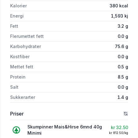
Kalorier
380
kcal
Energi
1,593
kj
Fett
3.2
g
Flerumettet fett
0.0
g
Karbohydrater
75.6
g
Kostfiber
0.0
g
Mettet fett
0.5
g
Protein
8.5
g
Salt
0.0
g
Sukkerarter
1.4
g
Priser
Skumpinner Mais&Hirse 6mnd 40g
kr 32.50
Minimi
kr 812.50/kg