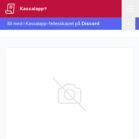
Kassalapp®
Bli med i Kassalapp-fellesskapet på
Discord
Lukk