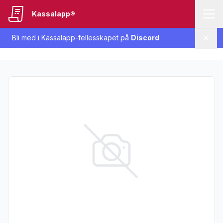
Kassalapp®
Bli med i Kassalapp-fellesskapet på
Discord
Lukk