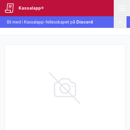
Kassalapp®
Bli med i Kassalapp-fellesskapet på
Discord
Lukk