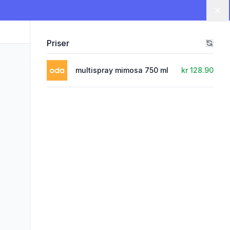
Lu
Priser
multispray mimosa 750 ml
kr 128.90