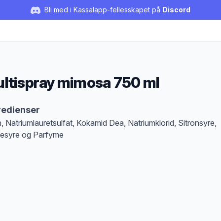
Bli med i Kassalapp-fellesskapet på
Discord
ltispray mimosa 750 ml
duktbeskrivelse
redienser
, Natriumlauretsulfat, Kokamid Dea, Natriumklorid, Sitronsyre,
esyre og Parfyme