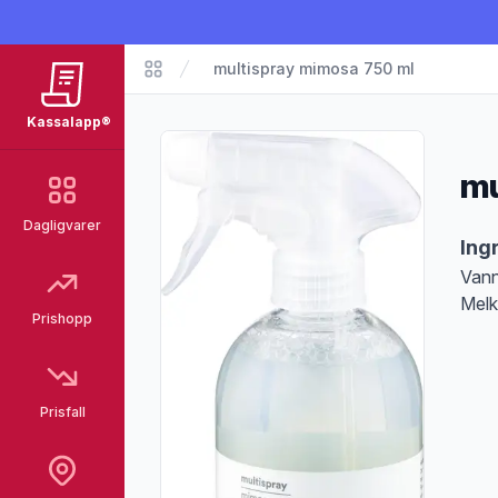
multispray mimosa 750 ml
Matvarer
Kassalapp®
mu
Dagligvarer
Pro
Ing
Vann
Melk
Prishopp
Prisfall