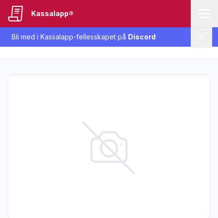
Kassalapp®
Bli med i Kassalapp-fellesskapet på
Discord
Lukk