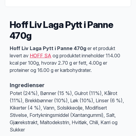
Hoff Liv Laga Pytt i Panne
470g
Produktbeskrivelse
Hoff Liv Laga Pytt i Panne 470g
er et produkt
levert av
HOFF SA
og produktet inneholder 114.00
kcal per 100g, hvorav 2.70 g er fett, 4.00g er
proteiner og 16.00 g er karbohydrater.
Ingredienser
Potet (24%), Bønner (15 %), Gulrot (11%), Kålrot
(11%), Brekkbønner (10%), Løk (10%), Linser (6 %),
Kikerter (4 %), Vann, Solsikkeolje, Modifisert
Stivelse, Fortykningsmiddel (Xantangummi), Salt,
Gjærekstrakt, Maltodekstrin, Hvitløk, Chili, Karri og
Sukker