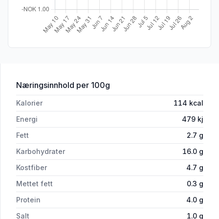
for 'Hoff Liv Laga Pytt i Panne 470g'
Næringsinnhold
per 100g
Kalorier
114
kcal
Energi
479
kj
Fett
2.7
g
Karbohydrater
16.0
g
Kostfiber
4.7
g
Mettet fett
0.3
g
Protein
4.0
g
Salt
1.0
g