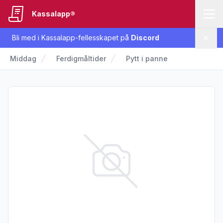
Kassalapp®
Bli med i Kassalapp-fellesskapet på
Discord
Lukk
Middag
Ferdigmåltider
Pytt i panne