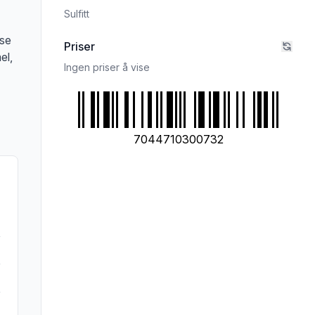
Sulfitt
ose
Priser
el,
Ingen priser å vise
7044710300732