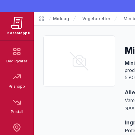
Middag
Vegetarretter
Minib
Matvarer
Kassalapp®
Mi
Dagligvarer
Pro
Mini
prod
5.80
Prishopp
All
Vare
spor
Prisfall
Merk
Ing
Pote