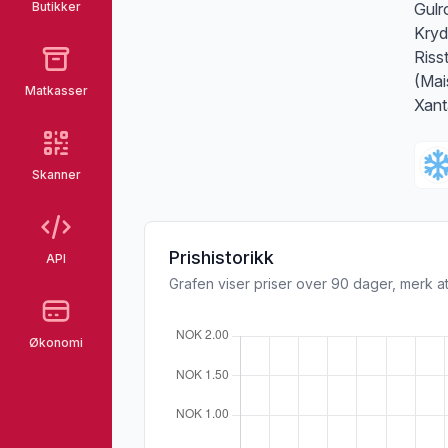
Butikker
Gulr
Kryd
Riss
(Mai
Matkasser
Xant
Skanner
Prishistorikk
API
Grafen viser priser over 90 dager, merk at
Økonomi