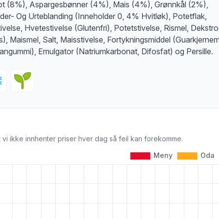
ot (8%), Aspargesbønner (4%), Mais (4%), Grønnkål (2%),
der- Og Urteblanding (Inneholder 0, 4% Hvitløk), Potetflak,
tivelse, Hvetestivelse (Glutenfri), Potetstivelse, Rismel, Dekstr
s), Maismel, Salt, Maisstivelse, Fortykningsmiddel (Guarkjernem
angummi), Emulgator (Natriumkarbonat, Difosfat) og Persille.
 vi ikke innhenter priser hver dag så feil kan forekomme.