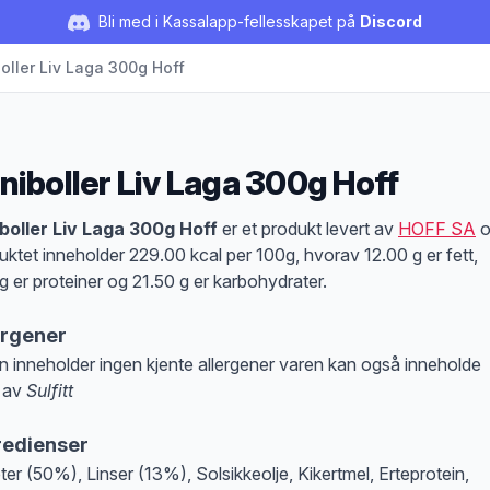
Bli med i Kassalapp-fellesskapet på
Discord
oller Liv Laga 300g Hoff
niboller Liv Laga 300g Hoff
duktbeskrivelse
boller Liv Laga 300g Hoff
er et produkt levert av
HOFF SA
o
uktet inneholder 229.00 kcal per 100g, hvorav 12.00 g er fett,
g er proteiner og 21.50 g er karbohydrater.
ergener
n inneholder ingen kjente allergener varen kan også inneholde
 av
Sulfitt
at denne informasjonen er bare til informasjon, sjekk pakkningen og innholdsbesk
redienser
ter (50%), Linser (13%), Solsikkeolje, Kikertmel, Erteprotein,