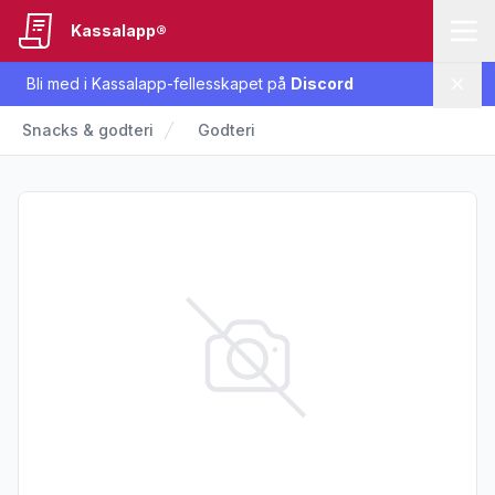
Kassalapp®
Bli med i Kassalapp-fellesskapet på
Discord
Lukk
Snacks & godteri
Godteri