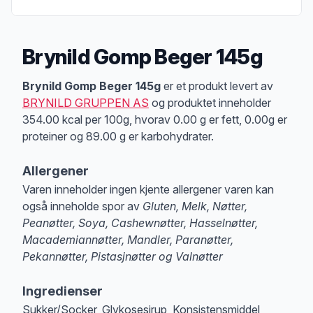
Brynild Gomp Beger 145g
Produktbeskrivelse
Brynild Gomp Beger 145g
er et produkt levert av
BRYNILD GRUPPEN AS
og produktet inneholder
354.00 kcal per 100g, hvorav 0.00 g er fett, 0.00g er
proteiner og 89.00 g er karbohydrater.
Allergener
Varen inneholder ingen kjente allergener varen kan
også inneholde spor av
Gluten, Melk, Nøtter,
Peanøtter, Soya, Cashewnøtter, Hasselnøtter,
Macademiannøtter, Mandler, Paranøtter,
Pekannøtter, Pistasjnøtter og Valnøtter
Merk
at denne informasjonen er bare til informasjon, sjekk pakkningen og 
Ingredienser
Sukker/Socker, Glykosesirup, Konsistensmiddel