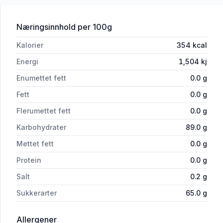
for 'Brynild Gomp Beger 145g'
Næringsinnhold
per 100g
Kalorier
354
kcal
Energi
1,504
kj
Enumettet fett
0.0
g
Fett
0.0
g
Flerumettet fett
0.0
g
Karbohydrater
89.0
g
Mettet fett
0.0
g
Protein
0.0
g
Salt
0.2
g
Sukkerarter
65.0
g
i 'Brynild Gomp Beger 145g'
Allergener