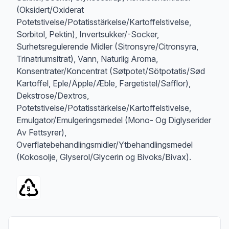
(Oksidert/Oxiderat
Potetstivelse/Potatisstärkelse/Kartoffelstivelse,
Sorbitol, Pektin), Invertsukker/-Socker,
Surhetsregulerende Midler (Sitronsyre/Citronsyra,
Trinatriumsitrat), Vann, Naturlig Aroma,
Konsentrater/Koncentrat (Søtpotet/Sötpotatis/Sød
Kartoffel, Eple/Äpple/Æble, Fargetistel/Safflor),
Dekstrose/Dextros,
Potetstivelse/Potatisstärkelse/Kartoffelstivelse,
Emulgator/Emulgeringsmedel (Mono- Og Diglyserider
Av Fettsyrer),
Overflatebehandlingsmidler/Ytbehandlingsmedel
(Kokosolje, Glyserol/Glycerin og Bivoks/Bivax).