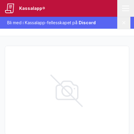
Kassalapp®
Bli med i Kassalapp-fellesskapet på
Discord
Lukk