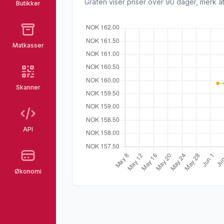
Grafen viser priser over 90 dager, merk at
Butikker
Matkasser
Skanner
API
Økonomi