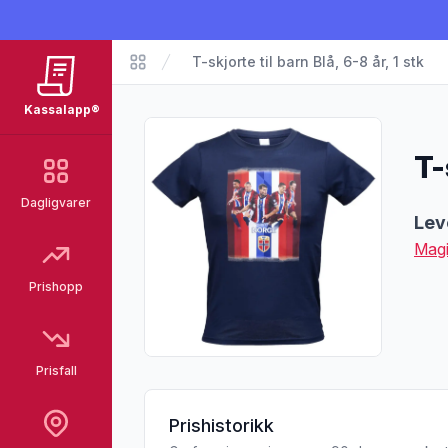
T-skjorte til barn Blå, 6-8 år, 1 stk
Matvarer
Kassalapp®
T-
Dagligvarer
Pro
Lev
Magi
Prishopp
Prisfall
Prishistorikk