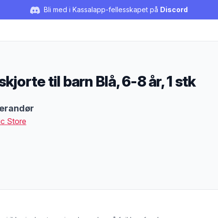
Bli med i Kassalapp-fellesskapet på
Discord
skjorte til barn Blå, 6-8 år, 1 stk
duktbeskrivelse
erandør
c Store