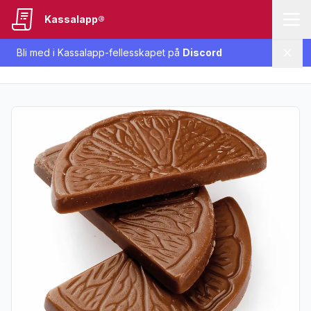
Kassalapp®
Bli med i Kassalapp-fellesskapet på
Discord
Lukk