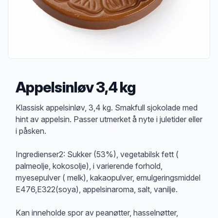
Appelsinløv 3,4 kg
Produktbeskrivelse
Klassisk appelsinløv, 3,4 kg. Smakfull sjokolade med
hint av appelsin. Passer utmerket å nyte i juletider eller
i påsken.
Ingredienser2: Sukker (53%), vegetabilsk fett (
palmeolje, kokosolje), i varierende forhold,
myesepulver ( melk), kakaopulver, emulgeringsmiddel
E476,E322(soya), appelsinaroma, salt, vanilje.
Kan inneholde spor av peanøtter, hasselnøtter,