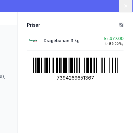
Lu
Priser
kr 477.00
Dragébanan 3 kg
kr 159.00/kg
e),
7394269651367