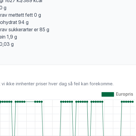
gi 1627 kJ/389 kcal
 0 g
rav mettett fett 0 g
ohydrat 94 g
rav sukkerarter er 85 g
ein 1,9 g
 0,03 g
 vi ikke innhenter priser hver dag så feil kan forekomme.