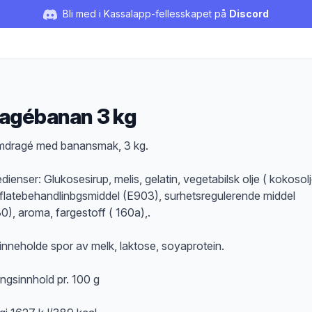
Bli med i Kassalapp-fellesskapet på
Discord
agébanan 3 kg
duktbeskrivelse
dragé med banansmak, 3 kg.
dienser: Glukosesirup, melis, gelatin, vegetabilsk olje ( kokosolj
flatebehandlinbgsmiddel (E903), surhetsregulerende middel
0), aroma, fargestoff ( 160a),.
inneholde spor av melk, laktose, soyaprotein.
ngsinnhold pr. 100 g