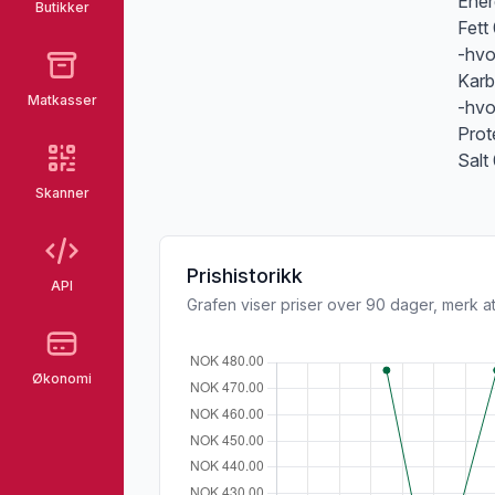
Ener
Butikker
Fett
-hvo
Karb
Matkasser
-hvo
Prot
Salt
Skanner
Prishistorikk
API
Grafen viser priser over 90 dager, merk at
Økonomi