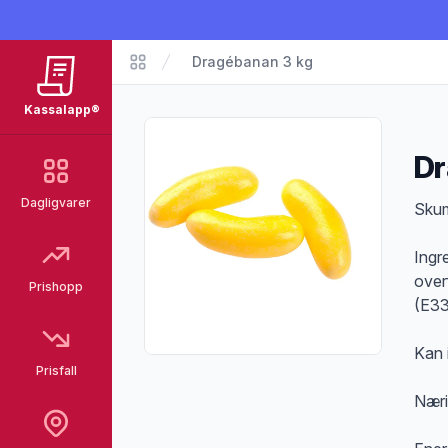
Dragébanan 3 kg
Matvarer
Kassalapp®
Dr
Dagligvarer
Pro
Skum
Ingre
over
Prishopp
(E33
Kan 
Prisfall
Næri