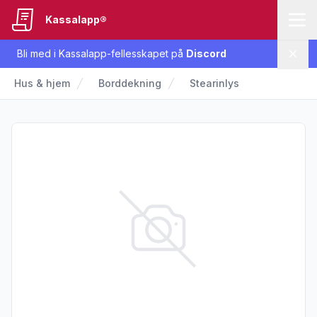
Kassalapp®
Bli med i Kassalapp-fellesskapet på
Discord
Lukk
Hus & hjem
Borddekning
Stearinlys