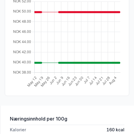
for 'Maisstuing 300g'
Næringsinnhold
per 100g
Kalorier
160
kcal