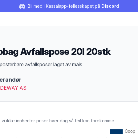
Bli med i Kassalapp-fellesskapet på
Discord
obag Avfallspose 20l 20stk
duktbeskrivelse
osterbare avfallsposer laget av mais
erandør
DEWAY AS
 vi ikke innhenter priser hver dag så feil kan forekomme.