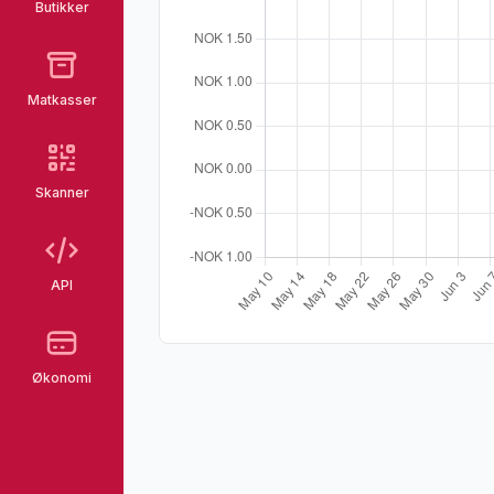
Butikker
Matkasser
Skanner
API
Økonomi