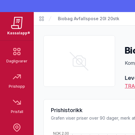
Biobag Avfallspose 20l 20stk
Matvarer
Kassalapp®
Bi
Dagligvarer
Pro
Komp
Lev
TRA
Prishopp
Prishistorikk
Prisfall
Grafen viser priser over 90 dager, merk at