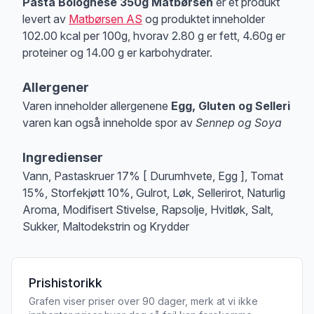
Pasta Bolognese 350g Matbørsen
er et produkt
levert av
Matbørsen AS
og produktet inneholder
102.00 kcal per 100g, hvorav 2.80 g er fett, 4.60g er
proteiner og 14.00 g er karbohydrater.
Allergener
Varen inneholder allergenene
Egg, Gluten og Selleri
varen kan også inneholde spor av
Sennep og Soya
Merk
at denne informasjonen er bare til informasjon, sjekk pakkningen og 
Ingredienser
Vann, Pastaskruer 17% [ Durumhvete, Egg ], Tomat
15%, Storfekjøtt 10%, Gulrot, Løk, Sellerirot, Naturlig
Aroma, Modifisert Stivelse, Rapsolje, Hvitløk, Salt,
Sukker, Maltodekstrin og Krydder
Prishistorikk
Grafen viser priser over 90 dager, merk at vi ikke