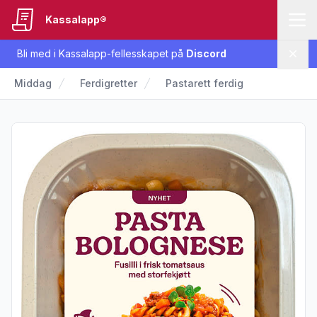
Kassalapp®
Bli med i Kassalapp-fellesskapet på
Discord
Lukk
Middag
Ferdigretter
Pastarett ferdig