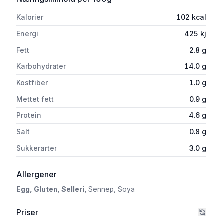
Kalorier
102
kcal
Energi
425
kj
Fett
2.8
g
Karbohydrater
14.0
g
Kostfiber
1.0
g
Mettet fett
0.9
g
Protein
4.6
g
Salt
0.8
g
Sukkerarter
3.0
g
i 'Pasta Bolognese 350g Matbørsen'
Allergener
Egg,
Gluten,
Selleri,
Sennep,
Soya
Priser