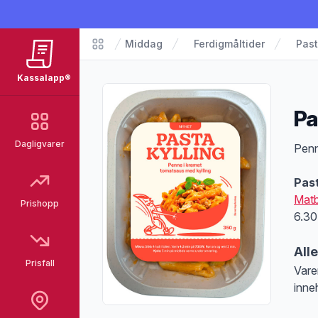
Middag
Ferdigmåltider
Past
Matvarer
Kassalapp®
Pa
Dagligvarer
Pro
Penn
Pas
Mat
Prishopp
6.30
All
Prisfall
Vare
inne
Merk