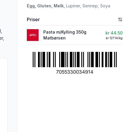
Egg,
Gluten,
Melk,
Lupiner,
Sennep,
Soya
Priser
,
Pasta m/Kylling 350g
kr 44.50
r,
Matbørsen
kr 127.14/kg
7055330034914