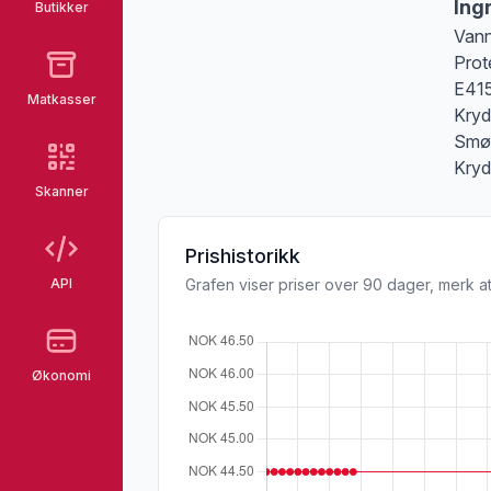
Ing
Butikker
Vann
Prot
E415
Matkasser
Kryd
Smør
Kryd
Skanner
Prishistorikk
API
Grafen viser priser over 90 dager, merk at
Økonomi