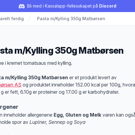
Bli med i Kassalapp-fellesskapet på
Discord
arett ferdig
Pasta m/Kylling 350g Matbørsen
sta m/Kylling 350g Matbørsen
duktbeskrivelse
e i kremet tomatsaus med kylling.
ta m/Kylling 350g Matbørsen
er et produkt levert av
børsen AS
og produktet inneholder 152.00 kcal per 100g, hvor
 g er fett, 6.10g er proteiner og 17.00 g er karbohydrater.
ergener
n inneholder allergenene
Egg, Gluten og Melk
varen kan ogs
holde spor av
Lupiner, Sennep og Soya
at denne informasjonen er bare til informasjon, sjekk pakkningen og innholdsbesk