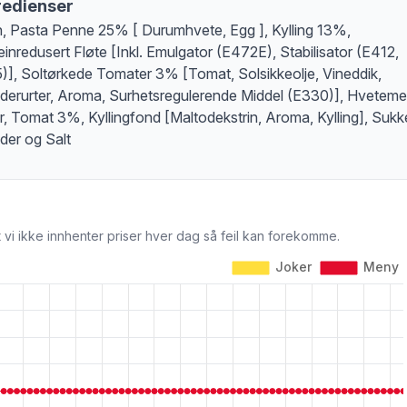
redienser
, Pasta Penne 25% [ Durumhvete, Egg ], Kylling 13%,
einredusert Fløte [Inkl. Emulgator (E472E), Stabilisator (E412,
)], Soltørkede Tomater 3% [Tomat, Solsikkeolje, Vineddik,
derurter, Aroma, Surhetsregulerende Middel (E330)], Hvetemel
, Tomat 3%, Kyllingfond [Maltodekstrin, Aroma, Kylling], Sukke
der og Salt
 vi ikke innhenter priser hver dag så feil kan forekomme.