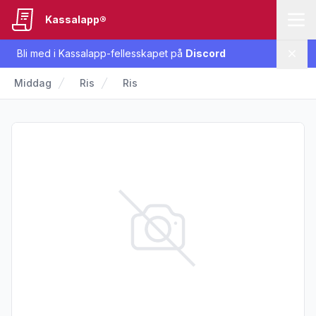
Kassalapp®
Bli med i Kassalapp-fellesskapet på
Discord
Lukk
Middag
Ris
Ris