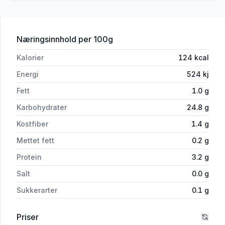
for 'Middagsris Kokt 300g Meny'
Næringsinnhold
per 100g
Kalorier
124
kcal
Energi
524
kj
Fett
1.0
g
Karbohydrater
24.8
g
Kostfiber
1.4
g
Mettet fett
0.2
g
Protein
3.2
g
Salt
0.0
g
Sukkerarter
0.1
g
Priser