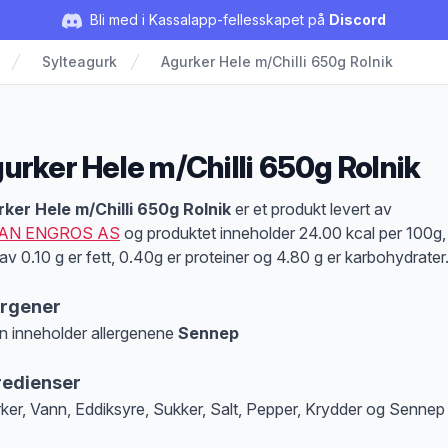
Bli med i Kassalapp-fellesskapet på
Discord
Sylteagurk
Agurker Hele m/Chilli 650g Rolnik
urker Hele m/Chilli 650g Rolnik
duktbeskrivelse
ker Hele m/Chilli 650g Rolnik
er et produkt levert av
AN ENGROS AS
og produktet inneholder 24.00 kcal per 100g,
av 0.10 g er fett, 0.40g er proteiner og 4.80 g er karbohydrater
ergener
n inneholder allergenene
Sennep
at denne informasjonen er bare til informasjon, sjekk pakkningen og innholdsbesk
redienser
ker, Vann, Eddiksyre, Sukker, Salt, Pepper, Krydder og Sennep