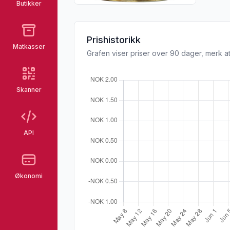
Butikker
Prishistorikk
Matkasser
Grafen viser priser over 90 dager, merk at
Skanner
API
Økonomi