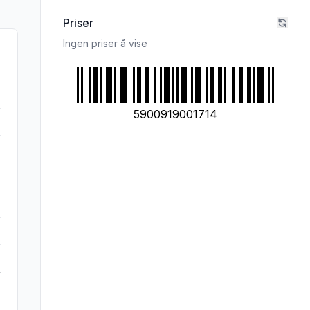
Priser
Ingen priser å vise
5900919001714