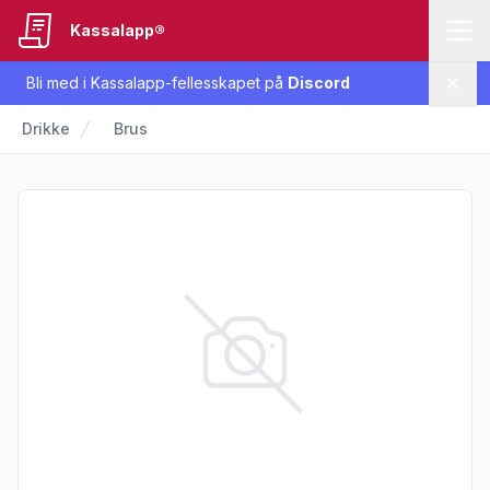
Kassalapp®
Bli med i Kassalapp-fellesskapet på
Discord
Lukk
Drikke
Brus