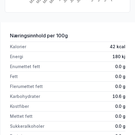
for 'Coca Cola 6x1,5l'
Næringsinnhold
per 100g
Kalorier
42
kcal
Energi
180
kj
Enumettet fett
0.0
g
Fett
0.0
g
Flerumettet fett
0.0
g
Karbohydrater
10.6
g
Kostfiber
0.0
g
Mettet fett
0.0
g
Sukkeralkoholer
0.0
g