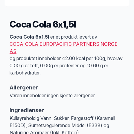
Coca Cola 6x1,5l
Produktbeskrivelse
Coca Cola 6x1,5l
er et produkt levert av
COCA-COLA EUROPACIFIC PARTNERS NORGE
AS
og produktet inneholder 42.00 kcal per 100g, hvorav
0.00 g er fett, 0.00g er proteiner og 10.60 g er
karbohydrater.
Allergener
Varen inneholder ingen kjente allergener
Merk
at denne informasjonen er bare til informasjon, sjekk pakkningen og 
Ingredienser
Kullsyreholdig Vann, Sukker, Fargestoff (Karamell
E150D), Surhetsregulerende Middel (E338) og
Naturlige Aromaer (Inkl. Koffein).