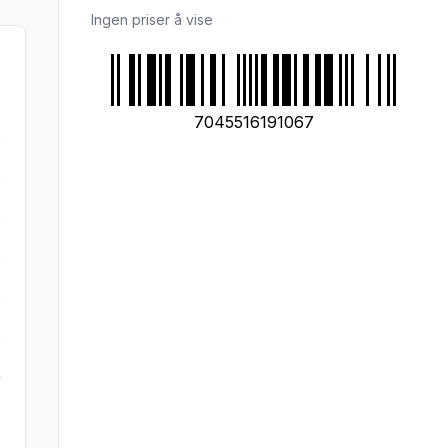
Ingen priser å vise
7045516191067