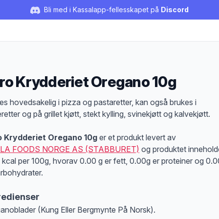
Bli med i Kassalapp-fellesskapet på
Discord
ro Krydderiet Oregano 10g
duktbeskrivelse
es hovedsakelig i pizza og pastaretter, kan også brukes i
retter og på grillet kjøtt, stekt kylling, svinekjøtt og kalvekjøtt.
o Krydderiet Oregano 10g
er et produkt levert av
LA FOODS NORGE AS (STABBURET)
og produktet innehold
 kcal per 100g, hvorav 0.00 g er fett, 0.00g er proteiner og 0.0
arbohydrater.
redienser
anoblader (Kung Eller Bergmynte På Norsk).