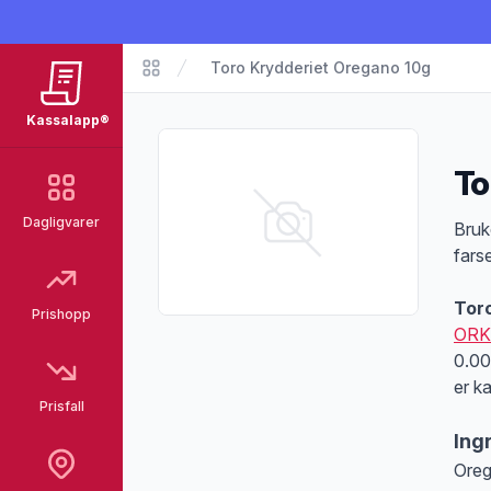
Toro Krydderiet Oregano 10g
Matvarer
Kassalapp®
To
Dagligvarer
Pro
Bruk
farse
Tor
Prishopp
ORK
0.00
er k
Prisfall
Ing
Oreg