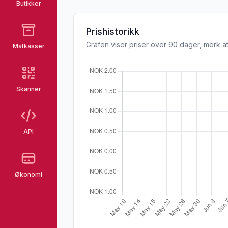
Butikker
Prishistorikk
Grafen viser priser over 90 dager, merk at
Matkasser
Skanner
API
Økonomi