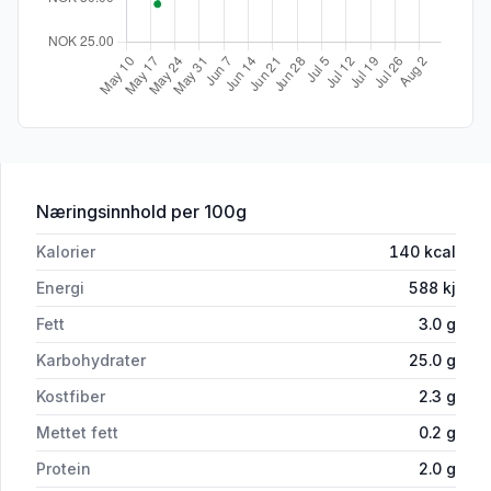
for 'Opphøgde Poteter Airfryer Rifla B
Næringsinnhold
per 100g
Kalorier
140
kcal
Energi
588
kj
Fett
3.0
g
Karbohydrater
25.0
g
Kostfiber
2.3
g
Mettet fett
0.2
g
Protein
2.0
g