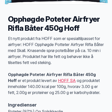
Opphøgde Poteter Airfryer
Rifla Båter 450g Hoff
Produktbeskrivelse
Et nytt produkt fra HOFF som er spesialtilpasset for
airfryer: HOFF Opphøgde Potteter Airfryer Rifla Båter
med Skall. Knasende sprø potetbåter på ca. 10 min i
airfryer. Produktet har lite fett og behøver ikke å
tilsettes fett ved steking.
Opphøgde Poteter Airfryer Rifla Båter 450g
Hoff
er et produkt levert av
HOFF SA
og produktet
inneholder 140.00 kcal per 100g, hvorav 3.00 g er
fett, 2.00g er proteiner og 25.00 g er karbohydrater.
Ingredienser
Poteter (97%) Og Solsikkeolje.