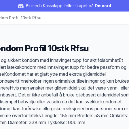
Bli med i Kassalapp-fellesskapet på
Discord
om Profil 10stk Rfsu
ndom Profil 10stk Rfsu
duktbeskrivelse
 og sikkert kondom med innsvinget tupp for økt følsomhetEt
ilert latekskondom med innsvinget tupp for bedre passform og
lseKondomet har et glatt ytre med ekstra glidemiddel
ikonbasert)Inneholder ingen animalske tilsetninger og kan bruke
nereHvis man ønsker mer glidemiddel skal det være vann- eller
konbasert. Det er ikke anbefalt å bruke oljebasert glidemiddel so
eksempel babyolje eller vaselin da det kan svekke kondomet.
omet kan forårsake allergiske reaksjoner hos personer som er
omme overfor lateks.Lengde: 185 mm Bredde: 53 mm Omkrets:
mm Diameter: 338 mm Tykkelse: 006 mm