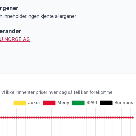
ergener
n inneholder ingen kjente allergener
at denne informasjonen er bare til informasjon, sjekk pakkningen og innholdsbesk
erandør
U NORGE AS
 vi ikke innhenter priser hver dag så feil kan forekomme.