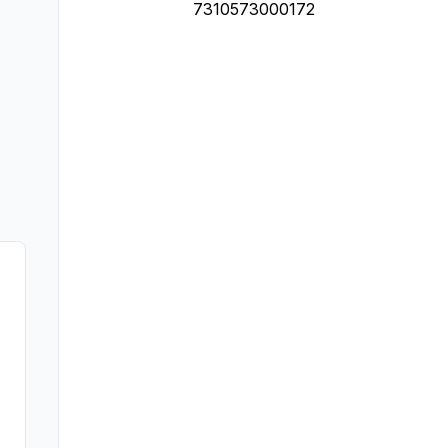
7310573000172
rivelsen nøye om du har allergier, vi tar forbehold om at det kan være feil i da