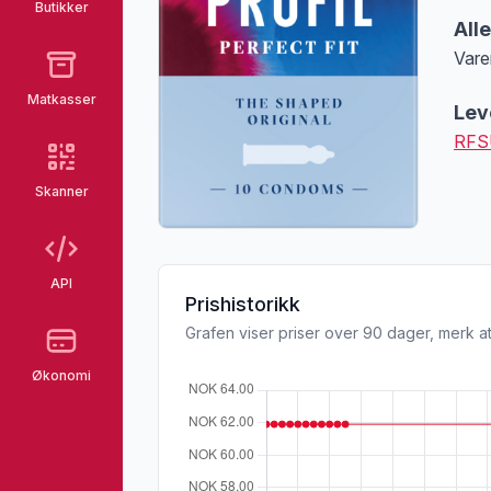
Butikker
All
Vare
Merk
Matkasser
Lev
RFS
Skanner
API
Prishistorikk
Grafen viser priser over 90 dager, merk at
Økonomi