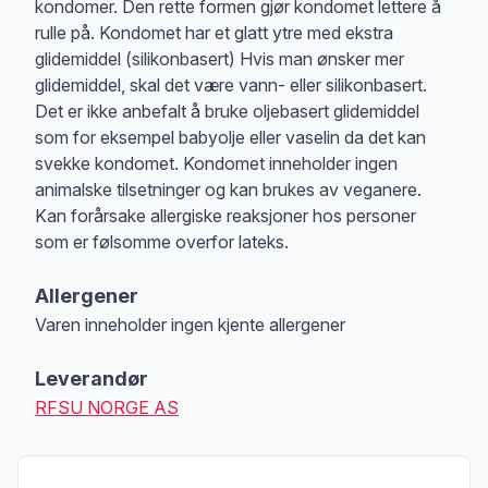
kondomer. Den rette formen gjør kondomet lettere å
rulle på. Kondomet har et glatt ytre med ekstra
glidemiddel (silikonbasert) Hvis man ønsker mer
glidemiddel, skal det være vann- eller silikonbasert.
Det er ikke anbefalt å bruke oljebasert glidemiddel
som for eksempel babyolje eller vaselin da det kan
svekke kondomet. Kondomet inneholder ingen
animalske tilsetninger og kan brukes av veganere.
Kan forårsake allergiske reaksjoner hos personer
som er følsomme overfor lateks.
Allergener
Varen inneholder ingen kjente allergener
Merk
at denne informasjonen er bare til informasjon, sjekk pakkningen og 
Leverandør
RFSU NORGE AS