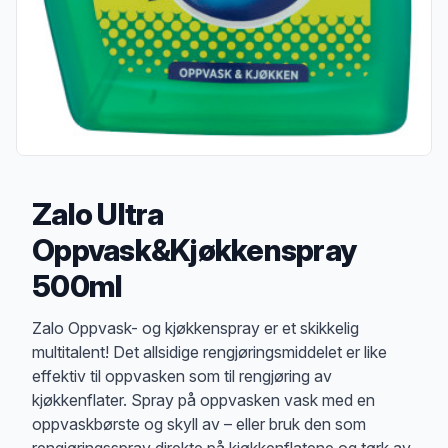
Zalo Ultra
Oppvask&Kjøkkenspray
500ml
Produktbeskrivelse
Zalo Oppvask- og kjøkkenspray er et skikkelig
multitalent! Det allsidige rengjøringsmiddelet er like
effektiv til oppvasken som til rengjøring av
kjøkkenflater. Spray på oppvasken vask med en
oppvaskbørste og skyll av – eller bruk den som
rengjøringsspray direkte på kjøkkenflatene og tørk av