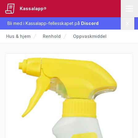
Kassalapp®
Bli med i Kassalapp-fellesskapet på
Discord
Lukk
Hus & hjem
Renhold
Oppvaskmiddel