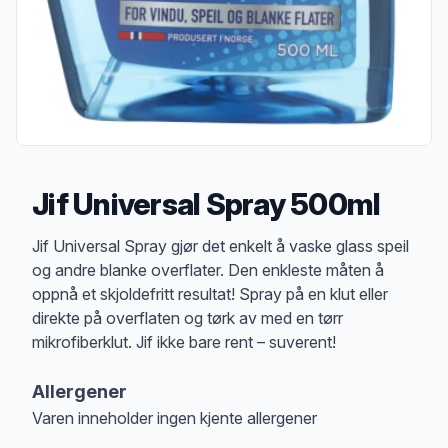
Jif Universal Spray 500ml
Produktbeskrivelse
Jif Universal Spray gjør det enkelt å vaske glass speil
og andre blanke overflater. Den enkleste måten å
oppnå et skjoldefritt resultat! Spray på en klut eller
direkte på overflaten og tørk av med en tørr
mikrofiberklut. Jif ikke bare rent – suverent!
Allergener
Varen inneholder ingen kjente allergener
Merk
at denne informasjonen er bare til informasjon, sjekk pakkningen og 