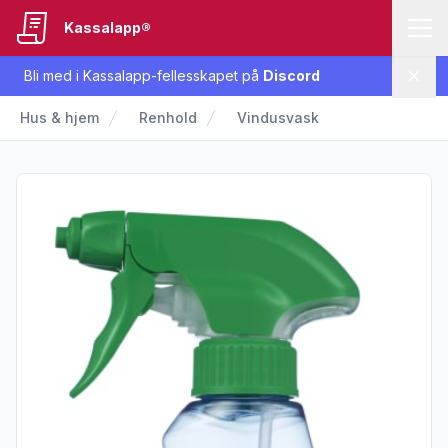
Kassalapp®
Bli med i Kassalapp-fellesskapet på
Discord
Lukk
Hus & hjem
Renhold
Vindusvask