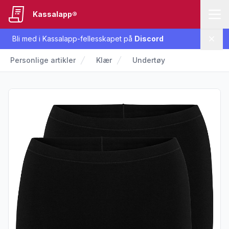
Kassalapp®
Bli med i Kassalapp-fellesskapet på
Discord
Lukk
Personlige artikler
Klær
Undertøy