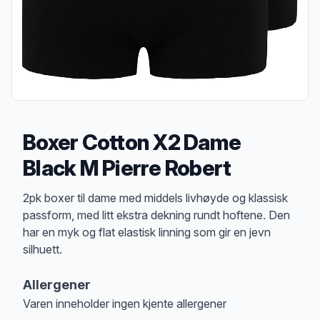
Boxer Cotton X2 Dame
Black M Pierre Robert
Produktbeskrivelse
2pk boxer til dame med middels livhøyde og klassisk
passform, med litt ekstra dekning rundt hoftene. Den
har en myk og flat elastisk linning som gir en jevn
silhuett.
Allergener
Varen inneholder ingen kjente allergener
Merk
at denne informasjonen er bare til informasjon, sjekk pakkningen og 