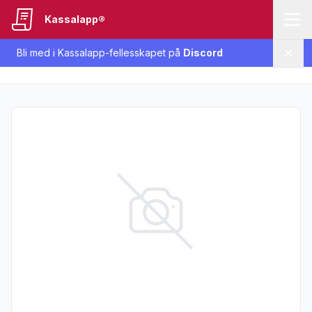
Kassalapp®
Bli med i Kassalapp-fellesskapet på
Discord
Lukk